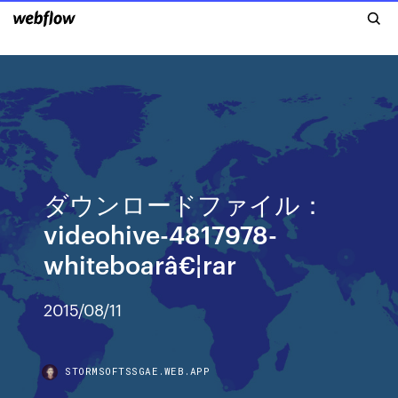
ダウンロードファイル：
videohive-4817978-
whiteboarâ€¦rar
2015/08/11
STORMSOFTSSGAE.WEB.APP