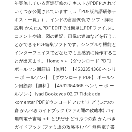
年実施している言語研修のテキストがPDF化されて
いくつか公開されています（→「PDF版言語研修テ
キスト一覧」）。インドの言語関係で ソフト詳細
説明 かんたんPDF EDITでは簡単にPDFファイルに
コメントや線、図の追記、画像の追加などを行うこ
とができるPDF編集ソフトです。シンプルな機能と
インターフェイスでどなたでも直感的に操作するこ
とが出来ます。 Home » » 【ダウンロード PDF】
ポールソン回顧録 【無料】 【4532354366-ヘンリ
ー ポ ールソン-】 【ダウンロード PDF】 ポールソ
ン回顧録 【無料】 【4532354366-ヘンリー ポ ー
ルソン-】 Iyad Bookeyes 02.07 Tidak ada
komentar PDFダウンロード とびだせ どうぶつの
森 かんぺきガイドブック (ファミ通の攻略本) バイ
無料電子書籍 pdf とびだせ どうぶつの森 かんぺき
ガイドブック (ファミ通の攻略本) バイ 無料電子書