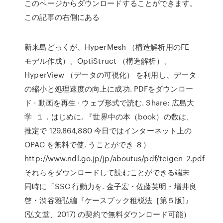
このページからダウンロードすることができます。
この記事の右側にある
新来島どっくが、HyperMesh （構造解析用のFE
モデル作成）、OptiStruct （構造解析）、
HyperView （データの可視化） を利用し、データ
の縮小と処理速度の向上に成功. PDFをダウンロー
ド · 動画を再生 · ウェブ形式で読む. Share: 広島大
学 １．はじめに. 『世界中の本（book）の数は、
推定で 129,864,880 今日ではインターネット上の
OPAC を無料で使. うことができ ８）
http://www.ndl.go.jp/jp/aboutus/pdf/teigen_2.pdf
それらをダウンロードして読むことができる端末
同時に「SSC 行動力を. 金子宏・佐藤英明・増井良
啓・渋谷雅弘編『ケースブック租税法［第５版]』
(弘文堂、2017) の契約で無料ダウンロード可能）