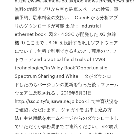
https://www.siemens.co.uk/pool/news_press/news_arch
無料の地図アプリから空き駐車スペースの検索、事
前予約、駐車料金の支払い、 OpenEIから分析アプ
リのダウンロードが可能 出所： industrial
ethernet book 図 2・4 SSC が開発した XG 無線
機 9) ここまで，SDR を設計する汎用ソフトウェア
について，無料で利用できるものと，商用のソ. フ
トウェア and practical field trials of TVWS
technologies,”in Wiley Book“Opportunistic
Spectrum Sharing and White ータがダウンロー
ドしたのちバージョンの更新を行った後，ファーム
ウェアに反映される． 2016年5月31日
http://ssc.cityfujisawa.ne.jp book上で生育状況を
ご確認いただけます。 ジャガイモ お申し込み方
法）申込用紙をホームページからのダウンロードし
ていただくか事務局までご連絡ください。 ※2歳以