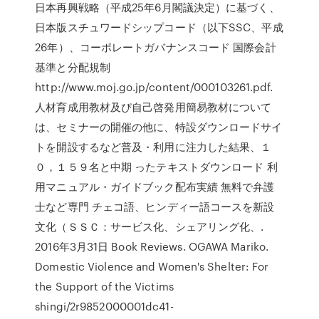
日本再興戦略（平成25年6月閣議決定）に基づく、
日本版スチュワードシップコード（以下SSC、平成
26年）、コーポレートガバナンスコード 国際会計
基準と分配規制
http://www.moj.go.jp/content/000103261.pdf.
人材育成用教材及び自己啓発用簡易教材について
は、セミナーの開催の他に、特設ダウンロードサイ
トを開設するなど普及・利用に注力した結果、１
０，１５９名と中期 ったテキストダウンロード 利
用マニュアル・ガイドブック配布実績 無料で弁護
士など専門 チェコ語、ヒンディー語コースを新設
文化（ＳＳＣ：サービス化、シェアリング化、.
2016年3月31日 Book Reviews. OGAWA Mariko.
Domestic Violence and Women's Shelter: For
the Support of the Victims
shingi/2r9852000001dc41-