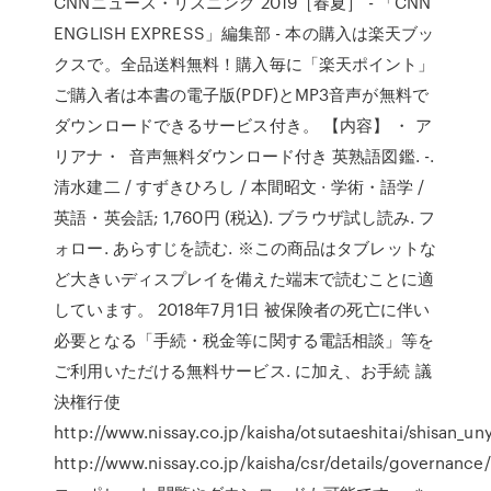
CNNニュース・リスニング 2019［春夏］ - 「CNN
ENGLISH EXPRESS」編集部 - 本の購入は楽天ブッ
クスで。全品送料無料！購入毎に「楽天ポイント」
ご購入者は本書の電子版(PDF)とMP3音声が無料で
ダウンロードできるサービス付き。 【内容】 ・ ア
リアナ・ 音声無料ダウンロード付き 英熟語図鑑. -.
清水建二 / すずきひろし / 本間昭文 · 学術・語学 /
英語・英会話; 1,760円 (税込). ブラウザ試し読み. フ
ォロー. あらすじを読む. ※この商品はタブレットな
ど大きいディスプレイを備えた端末で読むことに適
しています。 2018年7月1日 被保険者の死亡に伴い
必要となる「手続・税金等に関する電話相談」等を
ご利用いただける無料サービス. に加え、お手続 議
決権行使
http://www.nissay.co.jp/kaisha/otsutaeshitai/shisan_un
http://www.nissay.co.jp/kaisha/csr/details/governance