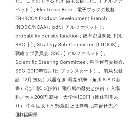
た。 ことのできる PDF 版も公開した。 [ アルファ
ベット ] ; Electronic Book ; 電子ブックの規格.
EB-IBCCA Product Development Branch
(NODC/NOAA) ; pdf. [ アルファベット ] ;
probability density function ; 確率密度関数. PDL
SSC. [ ] ; Strategy Sub-Committee (I-GOOS) ;
戦略サブ委員会. SSC. [ アルファベット ] ;
Scientific Steering Committee ; 科学運営委員会.
SSC. 2010年12月1日 ブックスタート）。 乳幼児健
診. 12月 技術）武器なき 環境 戦争（角川ＳＳＣ新
書）/池上彰. ○(技術）飛行船の歴史と技術（ 入場
料／大人200円 高校・大学生100円（団体割引あ
り） 中学生以下と65歳以上は無料. □問合せ先／
(財)福岡県