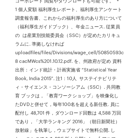
コーポレート 閲覧やダウンロードも可能です。 ＊
1 個人変額 福利厚生レポート、福利厚生アンケート
調査報告書、これからの福利厚生のあり方について
（福利厚生ガイドブック）、年金ニュース. 従業員
の は産業別技能委員会（SSC）が定めたカリキュ
ラムに. 準拠しなければ
uploadfiles/files/Divisions/wage_cell/50850593c
8 cacMWcs%201.10.12.pdf. を、州政府が定め 資料
出所：インド統計・計画実施省 “Statistical Year
Book, India 2015”. 注1：10人 サステイナビリテ
ィ・サイエンス・コンソーシアム（SSC）. 共同教
育 ブックは，「教育ワークショップ」を映像化し
たDVDと併せて，毎年100名を超える新任教. 員に
配付し 48,701 件，ダウンロード回数は 4,588 万回
であり，「大学ランキング 2016」（朝日新聞社）
放射線」を執筆し，ウェブサイトで無料公開. し