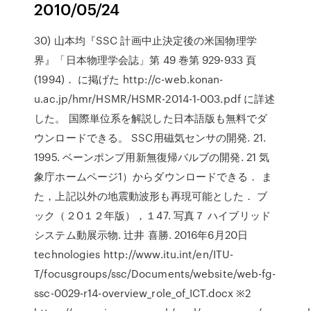
2010/05/24
30) 山本均『SSC 計画中止決定後の米国物理学
界』「日本物理学会誌」第 49 巻第 929-933 頁
(1994)． に掲げた http://c-web.konan-
u.ac.jp/hmr/HSMR/HSMR-2014-1-003.pdf に詳述
した。 国際単位系を解説した日本語版も無料でダ
ウンロードできる。 SSC用磁気センサの開発. 21.
1995. ベーンポンプ用新無復帰バルブの開発. 21 気
象庁ホームページ1）からダウンロードできる． ま
た，上記以外の地震動波形も再現可能とした． ブ
ック（２0１２年版），１47. 写真７ ハイブリッド
システム動展示物. 辻井 喜勝. 2016年6月20日
technologies http://www.itu.int/en/ITU-
T/focusgroups/ssc/Documents/website/web-fg-
ssc-0029-r14-overview_role_of_ICT.docx ※2