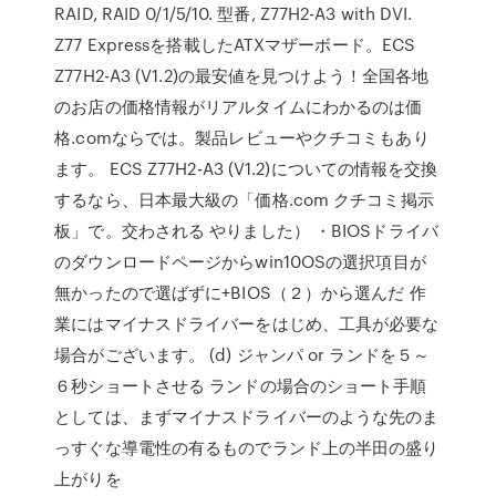
RAID, RAID 0/1/5/10. 型番, Z77H2-A3 with DVI.
Z77 Expressを搭載したATXマザーボード。ECS
Z77H2-A3 (V1.2)の最安値を見つけよう！全国各地
のお店の価格情報がリアルタイムにわかるのは価
格.comならでは。製品レビューやクチコミもあり
ます。 ECS Z77H2-A3 (V1.2)についての情報を交換
するなら、日本最大級の「価格.com クチコミ掲示
板」で。交わされる やりました） ・BIOSドライバ
のダウンロードページからwin10OSの選択項目が
無かったので選ばずに+BIOS（２）から選んだ 作
業にはマイナスドライバーをはじめ、工具が必要な
場合がございます。 (d) ジャンパ or ランドを５～
６秒ショートさせる ランドの場合のショート手順
としては、まずマイナスドライバーのような先のま
っすぐな導電性の有るものでランド上の半田の盛り
上がりを