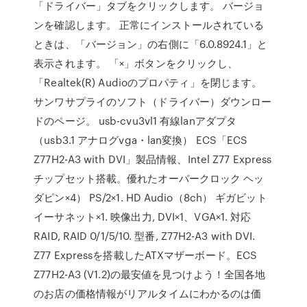
「ドライバー」タブをクリックします。 バージョ
ンを確認します。 正常にインストールされている
ときは、「バージョン」の右側に「6.0.8924.1」と
表示されます。 「×」ボタンをクリックし、
「Realtek(R) Audioのプロパティ」を閉じます。
サンワサプライのソフト（ドライバー）ダウンロー
ドのページ。 usb-cvu3vl1 有線lanアダプタ
（usb3.1 アナログvga・lan変換） ECS「ECS
Z77H2-A3 with DVI」製品情報、Intel Z77 Express
チップセット搭載。優れたオーバークロック ヘッ
ダピン×4） PS/2×1. HD Audio（8ch） ギガビット
イーサネット×1. 映像出力, DVI×1、VGA×1. 対応
RAID, RAID 0/1/5/10. 型番, Z77H2-A3 with DVI.
Z77 Expressを搭載したATXマザーボード。ECS
Z77H2-A3 (V1.2)の最安値を見つけよう！全国各地
のお店の価格情報がリアルタイムにわかるのは価