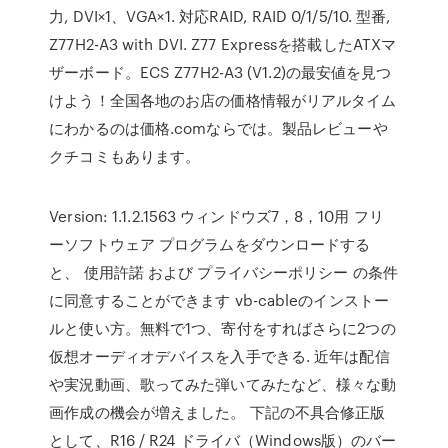
力, DVI×1、VGA×1. 対応RAID, RAID 0/1/5/10. 型番,
Z77H2-A3 with DVI. Z77 Expressを搭載したATXマ
ザーボード。ECS Z77H2-A3 (V1.2)の最安値を見つ
けよう！全国各地のお店の価格情報がリアルタイム
にわかるのは価格.comならでは。製品レビューや
クチコミもあります。
Version: 1.1.2.1563 ウィンドウズ7，8，10用 フリ
ーソフトウェア プログラムをダウンロードする
と、 使用許諾 および プライバシーポリシー の条件
に同意することができます vb-cableのインストー
ルと使い方。無料で1つ、寄付をすればさらに2つの
仮想オーディオデバイスを入手できる. 近年は配信
や実況動画、歌ってみた弾いてみたなど、様々な動
画作成の機会が増えました。 下記の不具合修正版
として、R16 / R24 ドライバ（Windows版）のバー