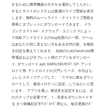
するために携帯機器のモデルを選択してください。
するとサイトのシステムは最適のライブ壁紙を表示
します。無料のムーンライト・ナイトライブ壁紙を
簡単にタブレットにダウンロードできます。 ドラ
ゴンクエストviii - スクウェア・エニックスによっ
て供給アンドロイド上のrpg佐賀の八一部。ゲーム
はあなたの目に見えない力をある古代の笏、を物語
る伝説を教えてくれます。 自由のためのandroid携
帯電話およびタブレット用のアプリをダウンロー
ド. ダウンロード apk DARIUSBURST -SP- アンド
ロイド用. アンドロイドの入門シリーズ、今日はち
ょいとステップアップして、「スマホに曲をダウン
ロードして、着信メロディに設定」してみたいと思
います。 アプリを選ぶ. 着信音を設定するには、次
のステップが必要です。 1．音楽をダウンロードす
る タツ画像顔文字ｱﾝﾄﾞﾛｲﾄﾞ用なら、毎日更新のﾃﾞ