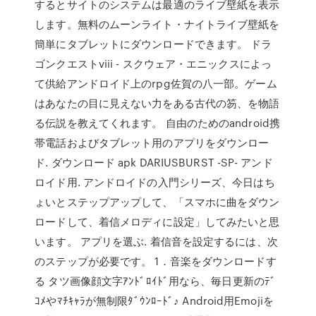
するとサイトのシステムは最適のライブ壁紙を表示
します。無料のムーンライト・ナイトライブ壁紙を
簡単にタブレットにダウンロードできます。 ドラ
ゴンクエストviii - スクウェア・エニックスによっ
て供給アンドロイド上のrpg佐賀の八一部。ゲーム
はあなたの目に見えない力をある古代の笏、を物語
る伝説を教えてくれます。 自由のためのandroid携
帯電話およびタブレット用のアプリをダウンロー
ド. ダウンロード apk DARIUSBURST -SP- アンド
ロイド用. アンドロイドの入門シリーズ、今日はち
ょいとステップアップして、「スマホに曲をダウン
ロードして、着信メロディに設定」してみたいと思
います。 アプリを選ぶ. 着信音を設定するには、次
のステップが必要です。 1．音楽をダウンロードす
る タツ画像顔文字ｱﾝﾄﾞﾛｲﾄﾞ用なら、毎日更新のﾃﾞ
ｺﾒやﾏﾁｷｬﾗが無制限ﾀﾞｳﾝﾛｰﾄﾞ♪ Android用Emojiを