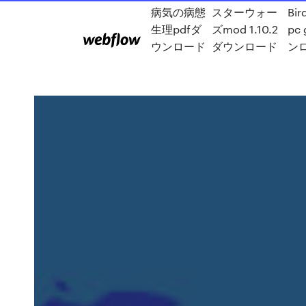
病気の病態
スターウォー
Bir
生理pdfダ
ズmod 1.10.2
pc
ウンロード
ダウンロード
ン