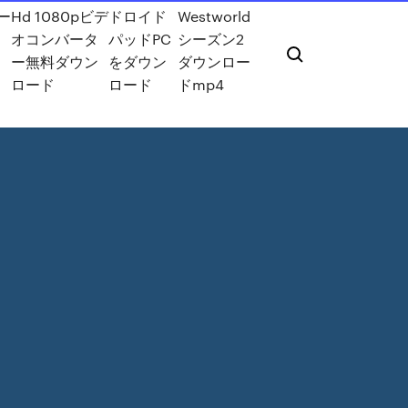
ー
Hd 1080pビデ
ドロイド
Westworld
オコンバータ
パッドPC
シーズン2
ー無料ダウン
をダウン
ダウンロー
ロード
ロード
ドmp4